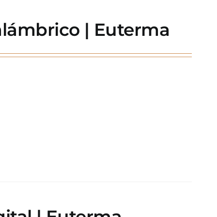
lámbrico | Euterma
ital | Euterma