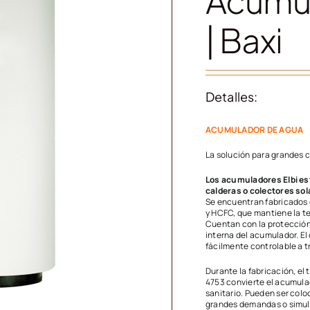
Acumul
| Baxi
Detalles:
ACUMULADOR DE AGUA
La solución para grandes 
Los acumuladores Elbi es
calderas o colectores so
Se encuentran fabricados 
y HCFC, que mantiene la t
Cuentan con la protección 
interna del acumulador. E
fácilmente controlable a tr
Durante la fabricación, el
4753 convierte el acumula
sanitario. Pueden ser colo
grandes demandas o simul