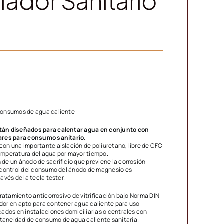
ador Sanitario
consumos de agua caliente
tán diseñados para calentar agua en conjunto con
lares para consumo sanitario.
con una importante aislación de poliuretano, libre de CFC
emperatura del agua por mayor tiempo.
de un ánodo de sacrificio que previene la corrosión
l control del consumo del ánodo de magnesio es
avés de la tecla tester.
 tratamiento anticorrosivo de vitrificación bajo Norma DIN
dor en apto para contener agua caliente para uso
cados en instalaciones domiciliarias o centrales con
taneidad de consumo de agua caliente sanitaria.