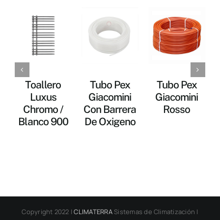
Toallero
Tubo Pex
Tubo Pex
Luxus
Giacomini
Giacomini
Chromo /
Con Barrera
Rosso
Blanco 900
De Oxigeno
Copyright 2022 |
CLIMATERRA
Sistemas de Climatización |