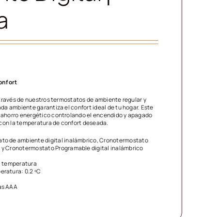
a
onfort
 través de nuestros termostatos de ambiente regular y
da ambiente garantiza el confort ideal de tu hogar. Este
 ahorro energético controlando el encendido y apagado
 con la temperatura de confort deseada.
ato de ambiente digital inalámbrico, Cronotermostato
l y Cronotermostato Programable digital inalámbrico
la temperatura
eratura: 0.2 ºC
las AAA