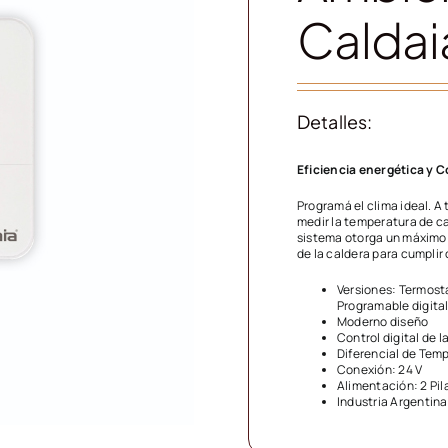
Caldai
Detalles:
Eficiencia energética y C
Programá el clima ideal. A
medir la temperatura de ca
sistema otorga un máximo
de la caldera para cumplir
Versiones: Termost
Programable digita
Moderno diseño
Control digital de 
Diferencial de Temp
Conexión: 24 V
Alimentación: 2 Pi
Industria Argentina