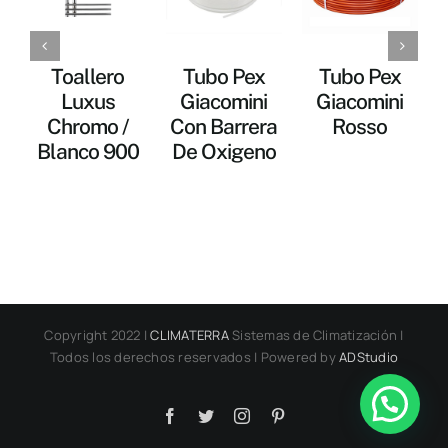
Toallero
Tubo Pex
Tubo Pex
Luxus
Giacomini
Giacomini
Chromo /
Con Barrera
Rosso
Blanco 900
De Oxigeno
Copyright 2022 |
CLIMATERRA
Sistemas de Climatización |
Todos los derechos reservados | Powered by
ADStudio
Facebook
Twitter
Instagram
Pinterest