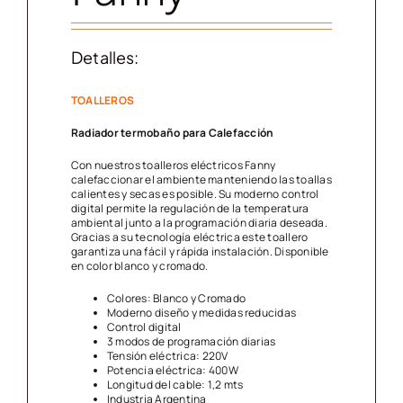
Detalles:
TOALLEROS
Radiador termobaño para Calefacción
Con nuestros toalleros eléctricos Fanny
calefaccionar el ambiente manteniendo las toallas
calientes y secas es posible. Su moderno control
digital permite la regulación de la temperatura
ambiental junto a la programación diaria deseada.
Gracias a su tecnología eléctrica este toallero
garantiza una fácil y rápida instalación. Disponible
en color blanco y cromado.
Colores: Blanco y Cromado
Moderno diseño y medidas reducidas
Control digital
3 modos de programación diarias
Tensión eléctrica: 220V
Potencia eléctrica: 400W
Longitud del cable: 1,2 mts
Industria Argentina